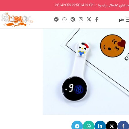
هدایای تبلیغاتی پارسوا : 021-22501419-26142059
منو