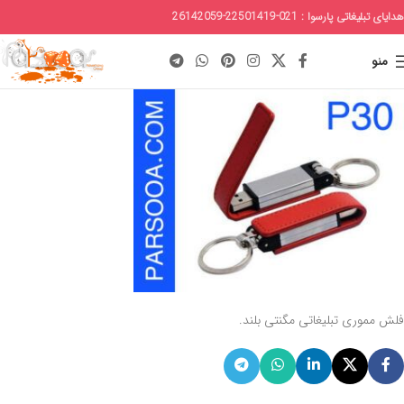
هدایای تبلیغاتی پارسوا : 021-22501419-26142059
منو
فلش مموری تبلیغاتی مگنتی بلند.