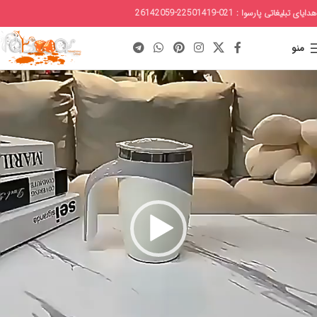
هدایای تبلیغاتی پارسوا : 021-22501419-26142059
منو
مایشگر
یدیو