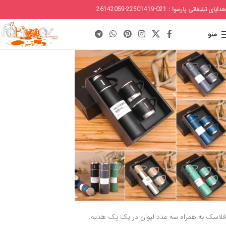
هدایای تبلیغاتی پارسوا : 021-22501419-26142059
منو
فلاسک به همراه سه عدد لیوان در یک پک هدیه.