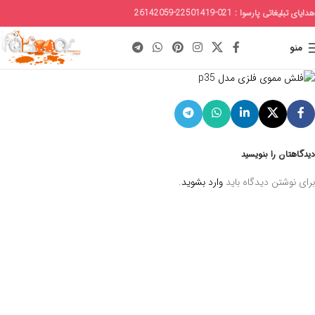
هدایای تبلیغاتی پارسوا : 021-22501419-26142059
منو
دیدگاهتان را بنویسید
برای نوشتن دیدگاه باید
وارد بشوید
.