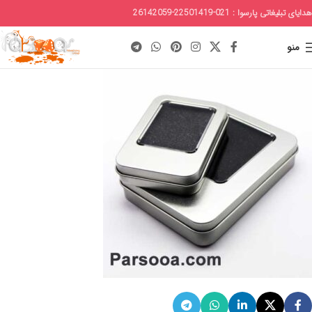
هدایای تبلیغاتی پارسوا : 021-22501419-26142059
منو