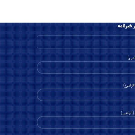
 خبرنامه
امی)
لزامی)
الزامی)