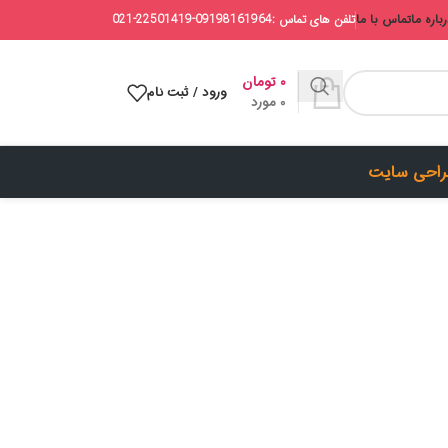
باره ما
تماس با ما
تلفن های تماس :09198161964-22501419-021
۰
تومان
ورود / ثبت نام
0
مورد
احی سایت