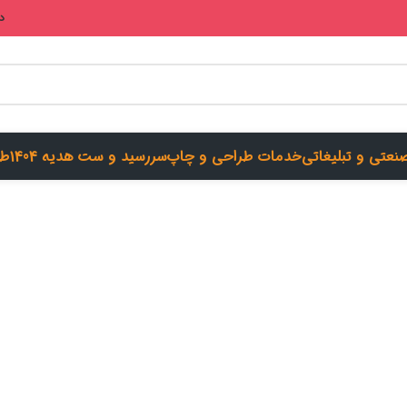
در
صنعتی و تبلیغاتی
خدمات طراحی و چاپ
سررسید و ست هدیه 1404
طر