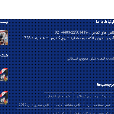
ارتباط با ما
پست 
تلفن های تماس : -22501419-4403-021
آدرس : تهران-فلکه دوم صادقیه – برج گلدیس – ط ۷ واحد 728
شیک ت
لیست قیمت فلش مموری تبلیغاتی
برچسب‌ها
برندینگ در هدایای تبلیغاتی
خرید فلش تبلیغاتی
فلش تبلیغاتی ارزان
فلش تبلیغاتی کارتی
فلش مموری ارزان 2020
فلش مموری طرح کارت ویزیت
فلش کارتی ارزان