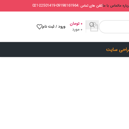
باره ما
تماس با ما
تلفن های تماس :09198161964-22501419-021
۰
تومان
ورود / ثبت نام
0
مورد
احی سایت