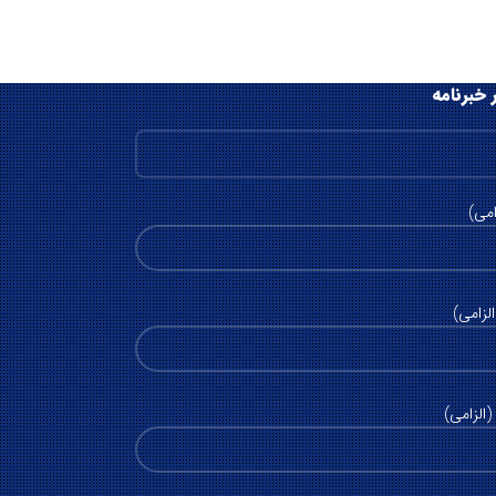
 خبرنامه
امی)
لزامی)
الزامی)