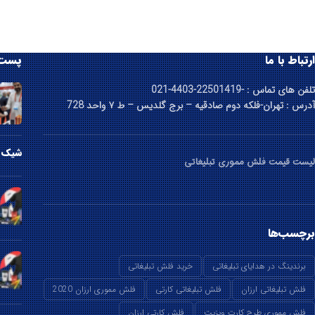
ارتباط با ما
پست 
تلفن های تماس : -22501419-4403-021
آدرس : تهران-فلکه دوم صادقیه – برج گلدیس – ط ۷ واحد 728
شیک ت
لیست قیمت فلش مموری تبلیغاتی
برچسب‌ها
برندینگ در هدایای تبلیغاتی
خرید فلش تبلیغاتی
فلش تبلیغاتی ارزان
فلش تبلیغاتی کارتی
فلش مموری ارزان 2020
فلش مموری طرح کارت ویزیت
فلش کارتی ارزان