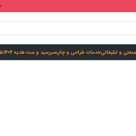
در
صنعتی و تبلیغاتی
خدمات طراحی و چاپ
سررسید و ست هدیه 1404
طر